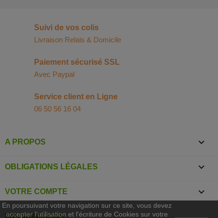
Suivi de vos colis
Livraison Relais & Domicile
Paiement sécurisé SSL
Avec Paypal
Service client en Ligne
06 50 56 16 04

A PROPOS

OBLIGATIONS LÉGALES

VOTRE COMPTE
En poursuivant votre navigation sur ce site, vous devez
accepter l’utilisation et l'écriture de Cookies sur votre
INFORMATIONS