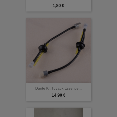
Prix
1,80 €
Durite Kit Tuyaux Essence...
Prix
14,90 €