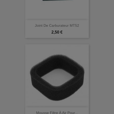
Joint De Carburateur MT52
Prix
2,50 €
Mousse Filtre À Air Pour...