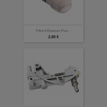
Filtre A Essence Pour...
Prix
2,90 €