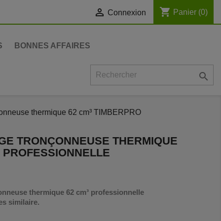
shopping_cart

Panier
(0)
Connexion
S
BONNES AFFAIRES

nçonneuse thermique 62 cm³ TIMBERPRO
AGE TRONÇONNEUSE THERMIQUE
O PROFESSIONNELLE
nneuse thermique 62 cm³ professionnelle
s similaire.