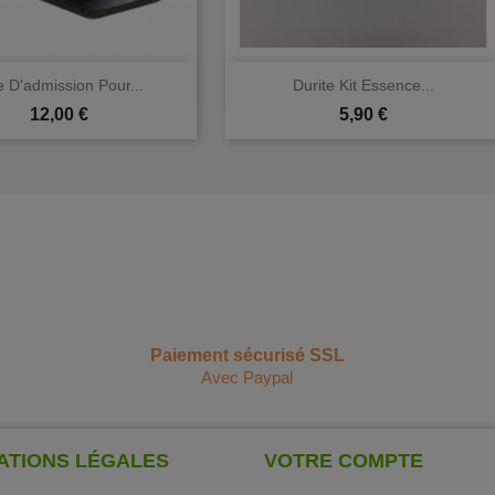


Aperçu rapide
Aperçu rapide
e D'admission Pour...
Durite Kit Essence...
Prix
Prix
12,00 €
5,90 €
Paiement sécurisé SSL
Avec Paypal
ATIONS LÉGALES
VOTRE COMPTE