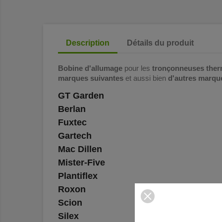
Description
Détails du produit
Bobine d'allumage
pour les
tronçonneuses ther
marques suivantes
et aussi bien
d'autres marqu
GT Garden
Berlan
Fuxtec
Gartech
Mac Dillen
Mister-Five
Plantiflex
Roxon
Scion
Silex