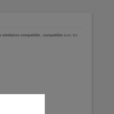
s
similaires compatible
,
compatible
avec les