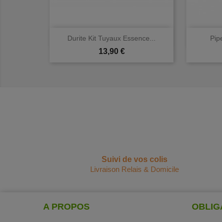

Aperçu rapide
Durite Kit Tuyaux Essence...
Pip
Prix
13,90 €
Suivi de vos colis
Livraison Relais & Domicile
A PROPOS
OBLIG