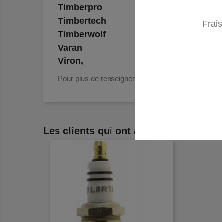
Timberpro
Timbertech
Frais
Timberwolf
Varan
Viron,
Pour plus de renseignements me contacter.
Les clients qui ont acheté ce produit 