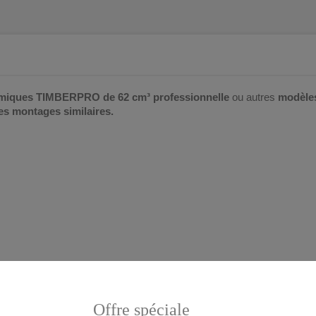
miques
TIMBERPRO de 62 cm³
professionnelle
ou autres
modèle
es montages similaires.
Offre spéciale