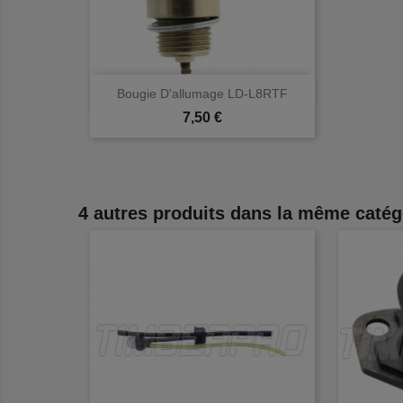

Aperçu rapide
Bougie D'allumage LD-L8RTF
Prix
7,50 €
4 autres produits dans la même catég