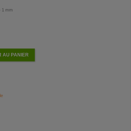
 - 1 mm
 AU PANIER
le