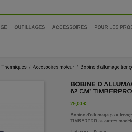
AGE
OUTILLAGES
ACCESSOIRES
POUR LES PRO
e Thermiques
Accessoires moteur
Bobine d'allumage tro
BOBINE D'ALLUM
62 CM³ TIMBERPR
29,00 €
Bobine d'allumage
pour
tronço
TIMBERPRO
ou
autres modèle
Entraxes : 35 mm