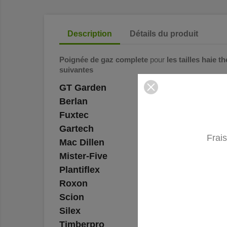
Description
Détails du produit
Poignée de
gaz complete
pour
les tailles haie 
suivantes
GT Garden
Berlan
Fuxtec
Gartech
Frais
Mac Dillen
Mister-Five
Plantiflex
Roxon
Scion
Silex
Timberpro