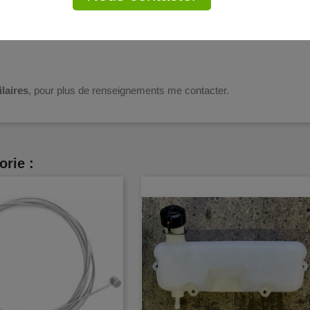
laires
, pour plus de renseignements me contacter.
orie :