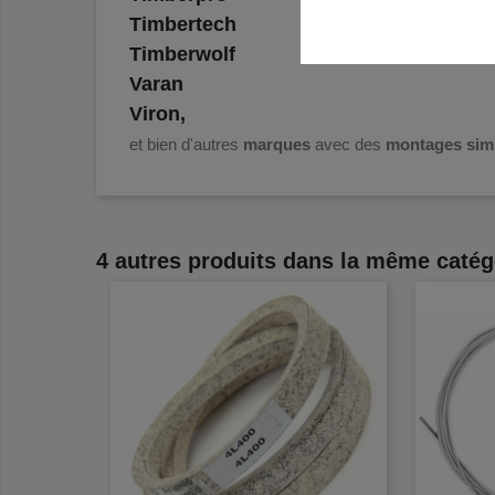
Timbertech
Timberwolf
Varan
Viron,
et bien d'autres
marques
avec des
montages simi
4 autres produits dans la même catég