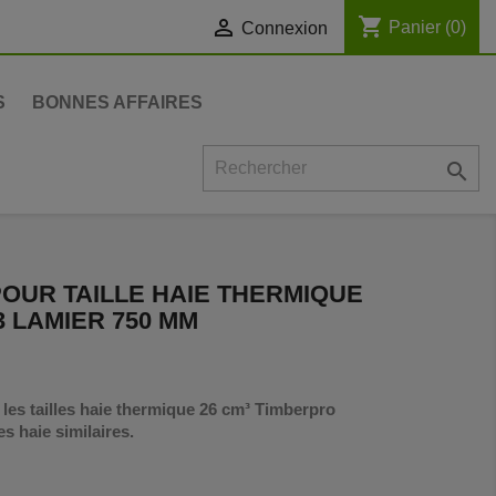
shopping_cart

Panier
(0)
Connexion
S
BONNES AFFAIRES

POUR TAILLE HAIE THERMIQUE
 LAMIER 750 MM
les tailles haie thermique 26 cm³ Timberpro
es haie similaires.