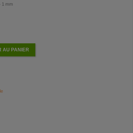
 - 1 mm
 AU PANIER
le