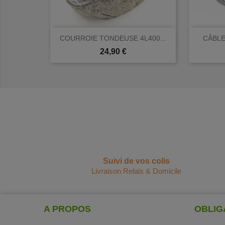

Aperçu rapide
COURROIE TONDEUSE 4L400...
CÂBLE 
Prix
24,90 €
Suivi de vos colis
Livraison Relais & Domicile
A PROPOS
OBLIG