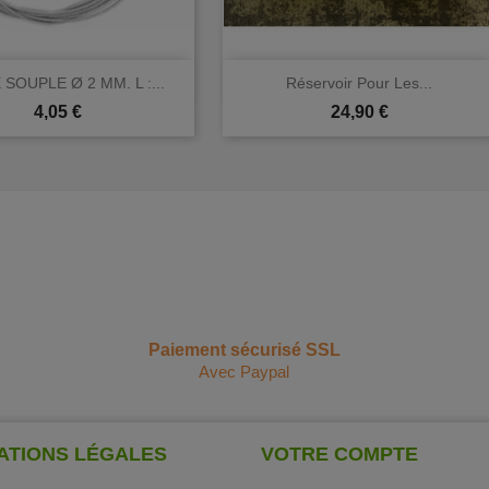


Aperçu rapide
Aperçu rapide
SOUPLE Ø 2 MM. L :...
Réservoir Pour Les...
Prix
Prix
4,05 €
24,90 €
Paiement sécurisé SSL
Avec Paypal
ATIONS LÉGALES
VOTRE COMPTE