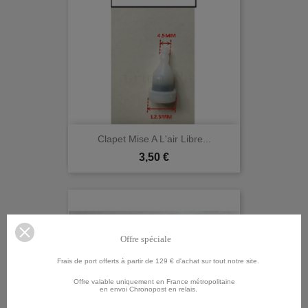
Clapet Mise A L'air Libre...
Prix
3,50 €
Offre spéciale
Frais de port offerts à partir de 129 € d'achat sur tout notre site.
Offre valable uniquement en France métropolitaine
en envoi Chronopost en relais.