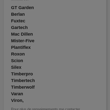
GT Garden
Berlan
Fuxtec
Gartech
Mac Dillen
Mister-Five
Plantiflex
Roxon
Scion
Silex
Timberpro
Timbertech
Timberwolf
Varan
Viron,
Pour plus de renseignements me contacter.