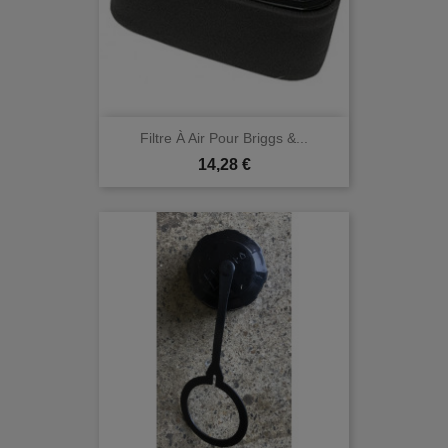
Filtre À Air Pour Briggs &...
Prix
14,28 €