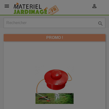
shopping_cart



PROMO !