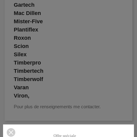
Gartech
Mac Dillen
Mister-Five
Plantiflex
Roxon
Scion
Silex
Timberpro
Timbertech
Timberwolf
Varan
Viron,
Pour plus de renseignements me contacter.
Offre spéciale