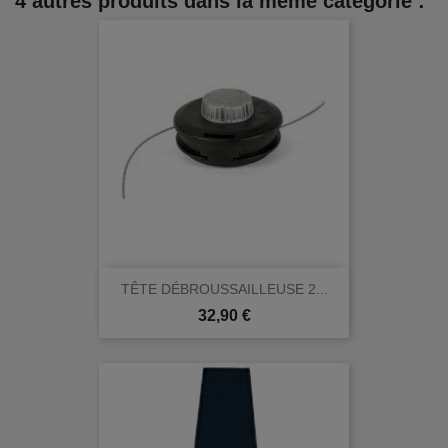
4 autres produits dans la même catégorie :
TÊTE DÉBROUSSAILLEUSE 2...
Prix
32,90 €