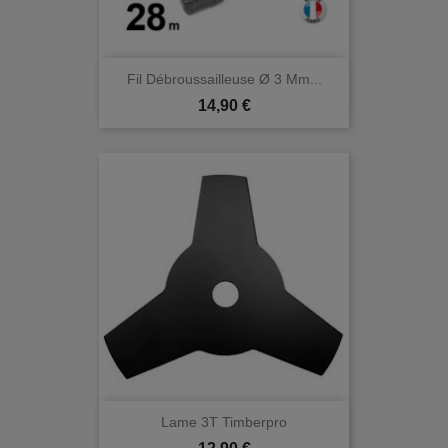
Fil Débroussailleuse Ø 3 Mm...
Prix
14,90 €
Lame 3T Timberpro
Prix