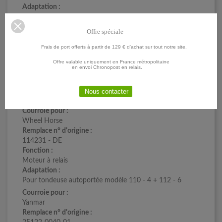
Adaptation :
Pour tondeuse modèle 23177 (21")
Courroie pour :
Offre spéciale
Tromega/Mametora
Frais de port offerts à partir de 129 € d'achat sur tout notre site.
Remplace n° d'origine :
62002656
Offre valable uniquement en France métropolitaine
en envoi Chronopost en relais.
Fonction :
Petite vitesse
Adaptation :
Nous contacter
MAMETORA SKD II 18.
Courroie pour :
Wheel Horse
Remplace n° d'origine :
114231 - DE
Fonction :
Moteur à relais
Adaptation :
Pour tondeuse autoportée modèle 110 - 4 + 112 - 6
Courroie pour :
Yanmar
Remplace n° d'origine :