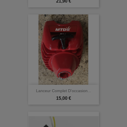
Prix
21,90 €
Lanceur Complet D'occasion...
Prix
15,00 €