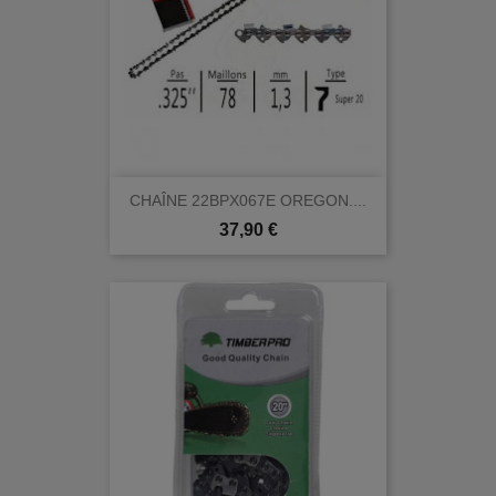
CHAÎNE 22BPX067E OREGON....
Prix
37,90 €