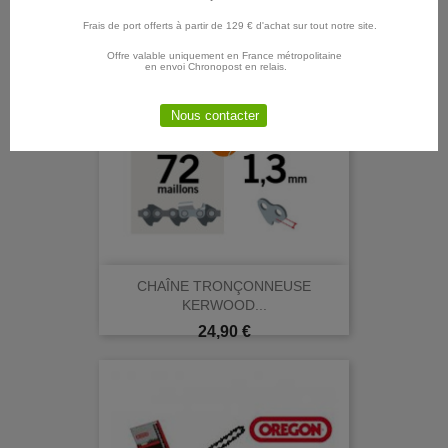
Frais de port offerts à partir de 129 € d'achat sur tout notre site.
Offre valable uniquement en France métropolitaine
en envoi Chronopost en relais.
Nous contacter
CHAÎNE TRONÇONNEUSE
KERWOOD...
Prix
24,90 €