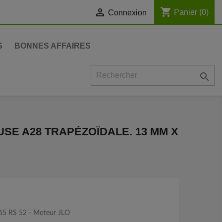
shopping_cart

Panier
(0)
Connexion
S
BONNES AFFAIRES

SE A28 TRAPÉZOÏDALE. 13 MM X
465 RS 52 - Moteur JLO