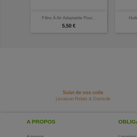

Aperçu rapide
Filtre À Air Adaptable Pour...
Huil
Prix
5,50 €
Suivi de vos colis
Livraison Relais & Domicile
A PROPOS
OBLIG
A propos
Livraison