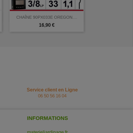

Aperçu rapide
.
CHAÎNE 90PX033E OREGON....
Prix
16,90 €
Service client en Ligne
06 50 56 16 04
INFORMATIONS
materieljardinage.fr