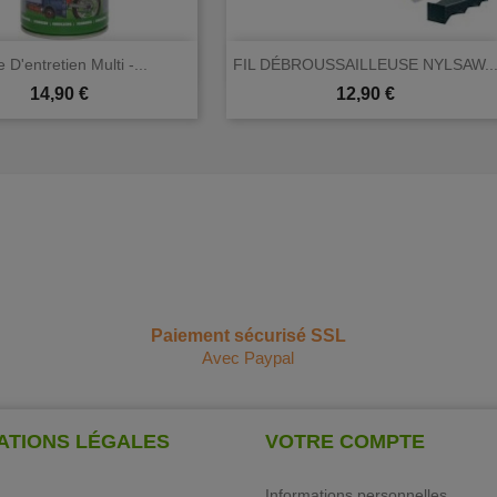


Aperçu rapide
Aperçu rapide
e D'entretien Multi -...
FIL DÉBROUSSAILLEUSE NYLSAW..
Prix
Prix
14,90 €
12,90 €
Paiement sécurisé SSL
Avec Paypal
ATIONS LÉGALES
VOTRE COMPTE
Informations personnelles