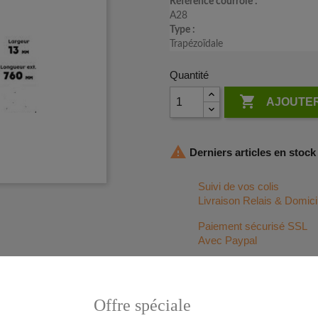
Référence courroie :
A28
Type :
Trapézoïdale
Quantité

AJOUTER

Derniers articles en stock
Suivi de vos colis
Livraison Relais & Domici
Paiement sécurisé SSL
Avec Paypal
Service client en Ligne
06 50 56 16 04
Offre spéciale