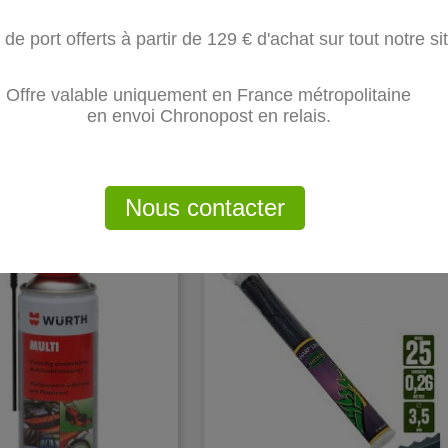
 de port offerts à partir de 129 € d'achat sur tout notre si
Offre valable uniquement en France métropolitaine
8 TRAPÉZOÏDALE. 13 MM X 760 
en envoi Chronopost en relais.
Nous contacter
orie :