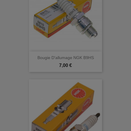
Bougie D'allumage NGK B9HS
Prix
7,00 €