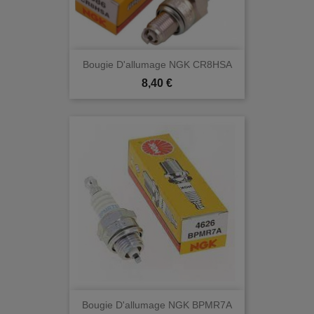
Bougie D'allumage NGK CR8HSA
Prix
8,40 €
Bougie D'allumage NGK BPMR7A