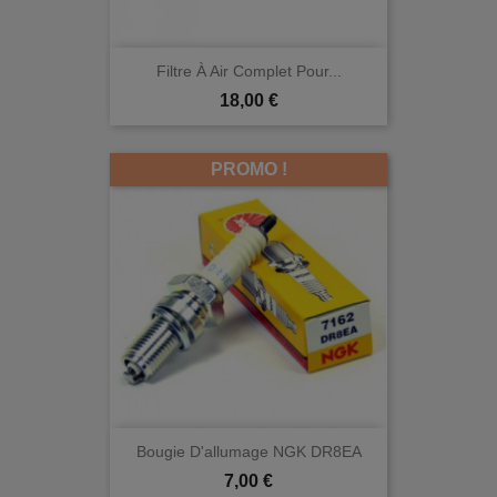
Filtre À Air Complet Pour...
Prix
18,00 €
PROMO !
Bougie D'allumage NGK DR8EA
Prix
7,00 €