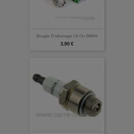
Bougie D'allumage L6 Ou BM6A
Prix
3,90 €