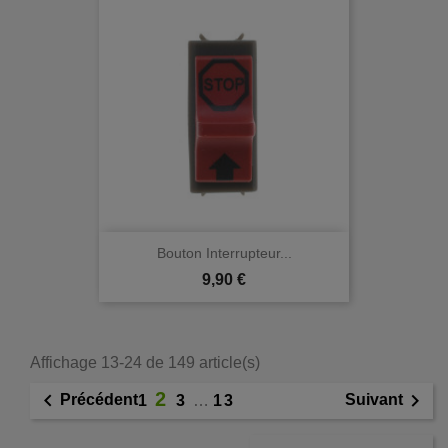
Bouton Interrupteur...
Prix
9,90 €
Affichage 13-24 de 149 article(s)
2


Précédent
Suivant
1
3
…
13