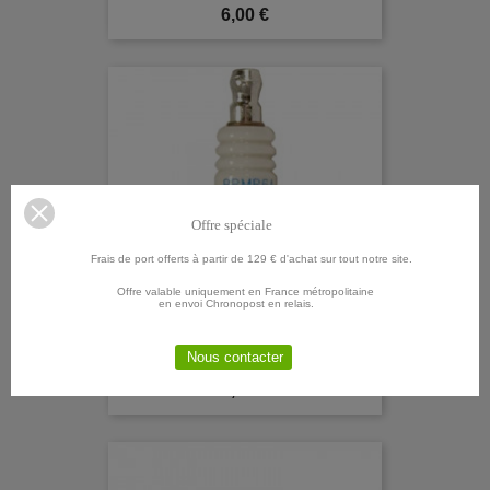
Prix
6,00 €
Offre spéciale
Frais de port offerts à partir de 129 € d'achat sur tout notre site.
Offre valable uniquement en France métropolitaine
en envoi Chronopost en relais.
Nous contacter
Bougie D'allumage NGK BMR6A
Prix
6,90 €