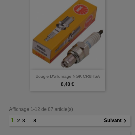
Bougie D'allumage NGK CR8HSA
Prix
8,40 €
Affichage 1-12 de 87 article(s)
1

Suivant
2
3
…
8