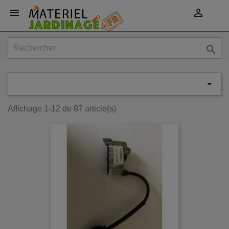
shopping_cart




Affichage 1-12 de 87 article(s)