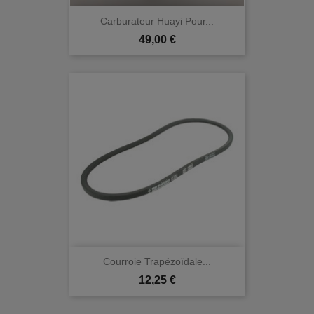
Carburateur Huayi Pour...
Prix
49,00 €
Courroie Trapézoïdale...
Prix
12,25 €