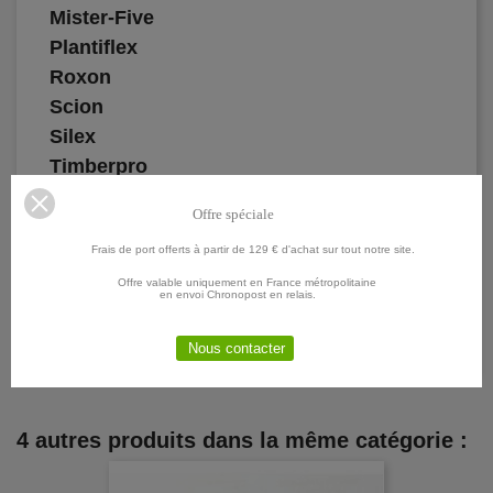
Mister-Five
Plantiflex
Roxon
Scion
Silex
Timberpro
Timbertech
Offre spéciale
Timberwolf
Frais de port offerts à partir de 129 € d'achat sur tout notre site.
Varan
Viron,
Offre valable uniquement en France métropolitaine
en envoi Chronopost en relais.
Pour plus de renseignements me contacter.
Nous contacter
4 autres produits dans la même catégorie :