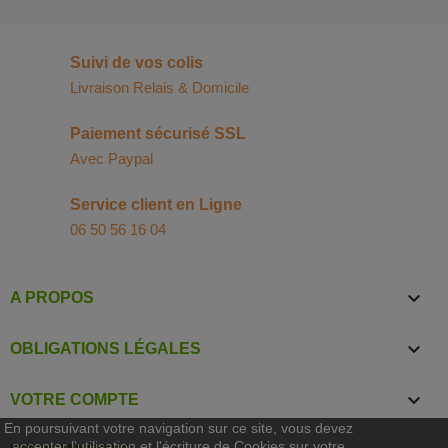
Suivi de vos colis
Livraison Relais & Domicile
Paiement sécurisé SSL
Avec Paypal
Service client en Ligne
06 50 56 16 04

A PROPOS

OBLIGATIONS LÉGALES

VOTRE COMPTE
En poursuivant votre navigation sur ce site, vous devez
accepter l’utilisation et l'écriture de Cookies sur votre