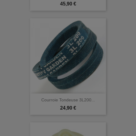
Prix
45,90 €
Courroie Tondeuse 3L200...
Prix
24,90 €