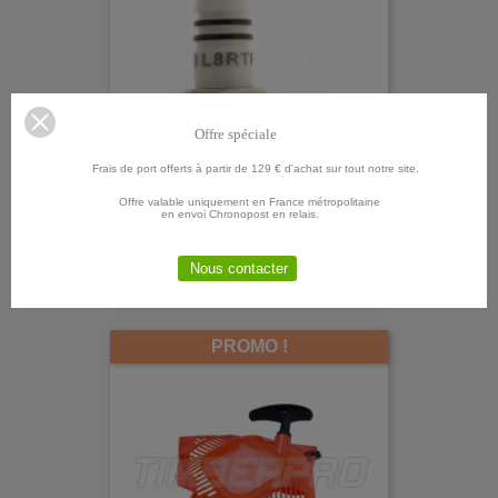
Offre spéciale
Frais de port offerts à partir de 129 € d'achat sur tout notre site.
Offre valable uniquement en France métropolitaine
en envoi Chronopost en relais.
Bougie D'allumage LD-L8RTF
Nous contacter
Prix
7,50 €
PROMO !