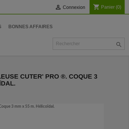
shopping_cart

Panier
(0)
Connexion
S
BONNES AFFAIRES

EUSE CUTER' PRO ®. COQUE 3
ÏDAL.
 Coque 3 mm x 55 m. Hélicoïdal.