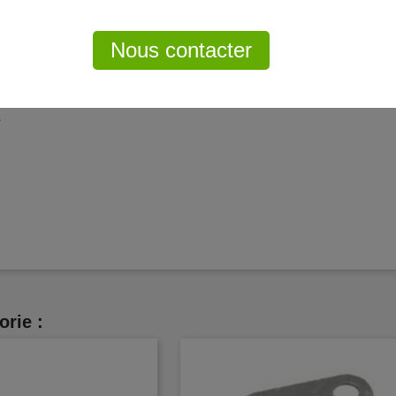
Hélicoïdal.
Nous contacter
.
orie :