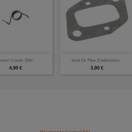


Aperçu rapide
Aperçu rapide
ssort Coude Stihl...
Joint De Pipe D'admission...
Prix
Prix
4,90 €
3,90 €