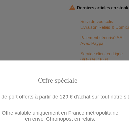

Derniers articles en stock
Suivi de vos colis
Livraison Relais & Domici
Paiement sécurisé SSL
Avec Paypal
Service client en Ligne
06 50 56 16 04
Offre spéciale
 de port offerts à partir de 129 € d'achat sur tout notre si
gement
Offre valable uniquement en France métropolitaine
en envoi Chronopost en relais.