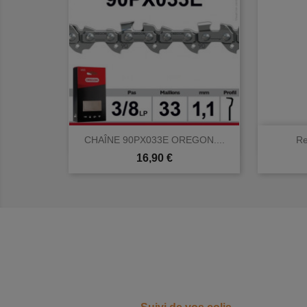

Aperçu rapide
CHAÎNE 90PX033E OREGON....
Re
Prix
16,90 €