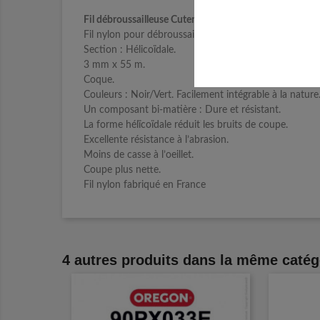
Fil débroussailleuse Cuter' Pro ®. Coque 3 mm x 55 m. 
Fil nylon pour débroussailleuse .
Section : Hélicoïdale.
3 mm x 55 m.
Coque.
Couleurs : Noir/Vert. Facilement intégrable à la nature
Un composant bi-matière : Dure et résistant.
La forme hélïcoïdale réduit les bruits de coupe.
Excellente résistance à l’abrasion.
Moins de casse à l’oeillet.
Coupe plus nette.
Fil nylon fabriqué en France
4 autres produits dans la même catég