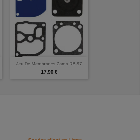

Aperçu rapide
Jeu De Membranes Zama RB-97
Prix
17,90 €