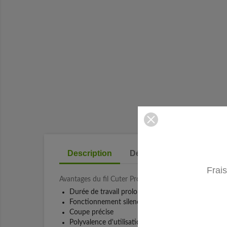
Description
Détails du produit
Frais
Avantages du fil Cuter Pro :
Durée de travail prolongée sans besoin de rechar
Fonctionnement silencieux
Coupe précise
Polyvalence d'utilisation