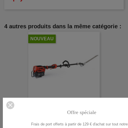
4 autres produits dans la même catégorie :
NOUVEAU
Taille Haie Sur Perche Blue...
Offre spéciale
Prix
649,00 €
Frais de port offerts à partir de 129 € d'achat sur tout notre