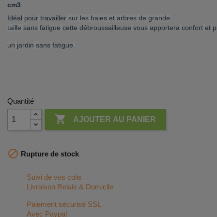
cm3
Idéal
pour
travailler
sur les haies et arbres de grande
taille
sans
fatigue
cette
débroussailleuse
vous
apportera
confort
et
p
u
n
jardin
s
ans
fatigue
.
Quantité

AJOUTER AU PANIER

Rupture de stock
Suivi de vos colis
Livraison Relais & Domicile
Paiement sécurisé SSL
Avec Paypal