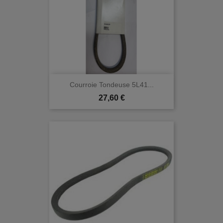
Courroie Tondeuse 5L41...
Prix
27,60 €